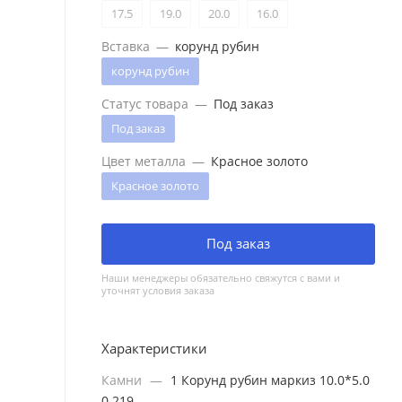
17.5
19.0
20.0
16.0
Вставка
—
корунд рубин
корунд рубин
Статус товара
—
Под заказ
Под заказ
Цвет металла
—
Красное золото
Красное золото
Под заказ
Наши менеджеры обязательно свяжутся с вами и
уточнят условия заказа
Характеристики
Камни
—
1 Корунд рубин маркиз 10.0*5.0
0.219