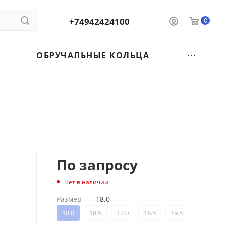
+74942424100
0
ОБРУЧАЛЬНЫЕ КОЛЬЦА
По запросу
Нет в наличии
Размер
—
18.0
18.0
18.5
17.0
16.5
19.5