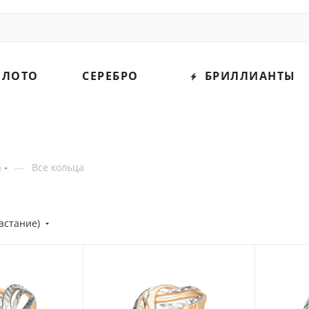
ОЛОТО
СЕРЕБРО
БРИЛЛИАНТЫ
—
а
Все кольца
астание)