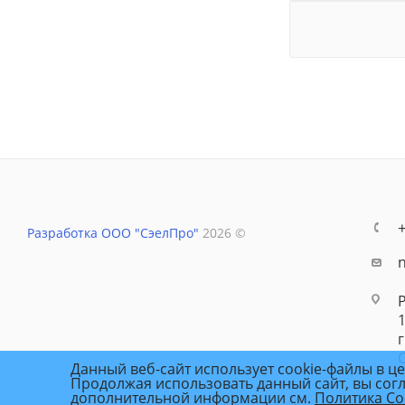
Разработка ООО "СэелПро"
2026 ©
г
Данный веб-сайт использует cookie-файлы в ц
Продолжая использовать данный сайт, вы сог
дополнительной информации см.
Политика Co