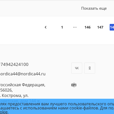
Показать еще
1
146
147
14
+74942424100
nordica44@nordica44.ru
Российская Федерация,
156026,
. Кострома, ул.
Советская, дом 144 ж.
елях предоставления вам лучшего пользовательского оп
лашаетесь с использованием нами cookie-файлов. Для п
okie
.