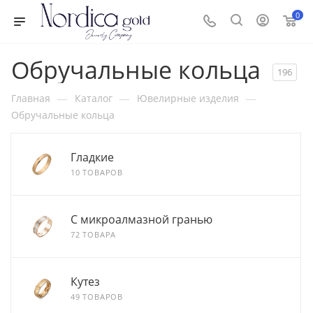
0
Обручальные кольца
196
—
—
—
Главная
Каталог
Ювелирные изделия
Обручальные кольца
Гладкие
10 ТОВАРОВ
С микроалмазной гранью
72 ТОВАРА
Кутез
49 ТОВАРОВ