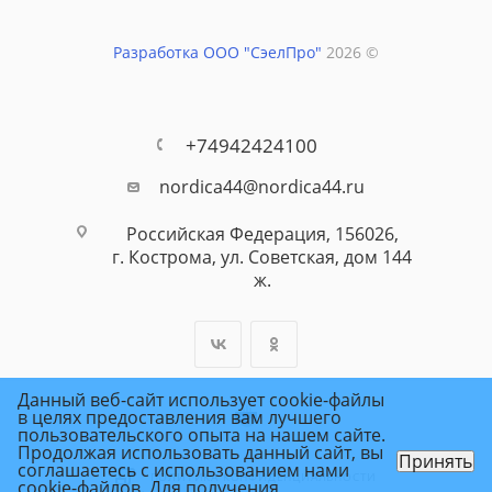
Разработка ООО "СэелПро"
2026 ©
+74942424100
nordica44@nordica44.ru
Российская Федерация, 156026,
г. Кострома, ул. Советская, дом 144
ж.
Данный веб-сайт использует cookie-файлы
в целях предоставления вам лучшего
пользовательского опыта на нашем сайте.
Продолжая использовать данный сайт, вы
Принять
соглашаетесь с использованием нами
ПОЛИТИКА КОНФИДЕНЦИАЛЬНОСТИ
cookie-файлов. Для получения