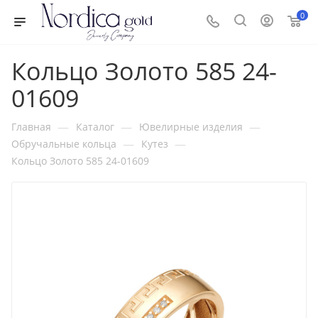
0
Кольцо Золото 585 24-
01609
—
—
—
Главная
Каталог
Ювелирные изделия
—
—
Обручальные кольца
Кутез
Кольцо Золото 585 24-01609