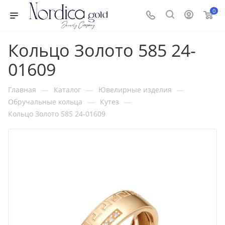
0
Кольцо Золото 585 24-
01609
—
—
—
Главная
Каталог
Ювелирные изделия
—
—
Обручальные кольца
Кутез
Кольцо Золото 585 24-01609