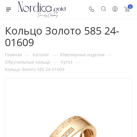
0
Кольцо Золото 585 24-
01609
—
—
—
Главная
Каталог
Ювелирные изделия
—
—
Обручальные кольца
Кутез
Кольцо Золото 585 24-01609