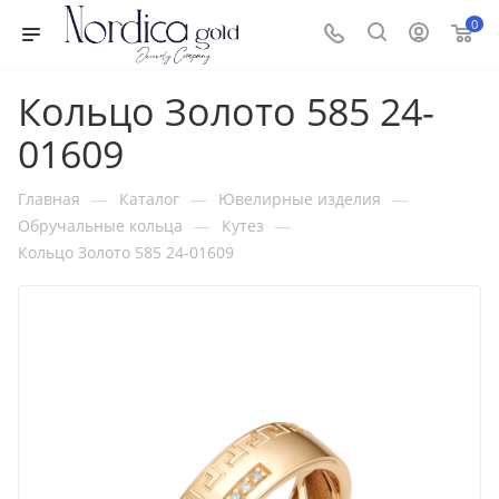
0
Кольцо Золото 585 24-
01609
—
—
—
Главная
Каталог
Ювелирные изделия
—
—
Обручальные кольца
Кутез
Кольцо Золото 585 24-01609