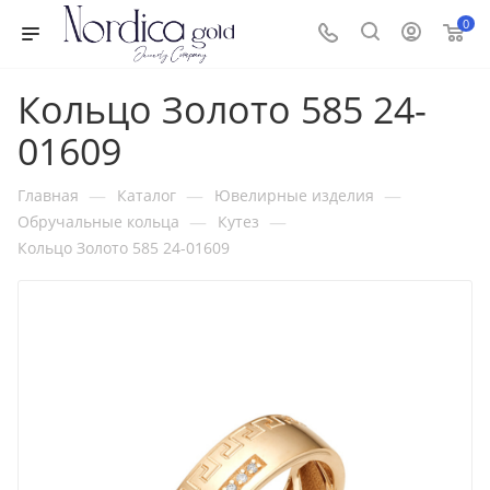
0
Кольцо Золото 585 24-
01609
—
—
—
Главная
Каталог
Ювелирные изделия
—
—
Обручальные кольца
Кутез
Кольцо Золото 585 24-01609