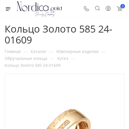
0
Кольцо Золото 585 24-
01609
—
—
—
Главная
Каталог
Ювелирные изделия
—
—
Обручальные кольца
Кутез
Кольцо Золото 585 24-01609