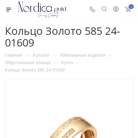
0
Кольцо Золото 585 24-
01609
—
—
—
Главная
Каталог
Ювелирные изделия
—
—
Обручальные кольца
Кутез
Кольцо Золото 585 24-01609