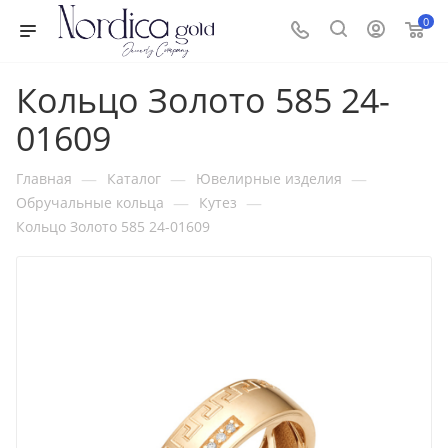
0
Кольцо Золото 585 24-
01609
—
—
—
Главная
Каталог
Ювелирные изделия
—
—
Обручальные кольца
Кутез
Кольцо Золото 585 24-01609