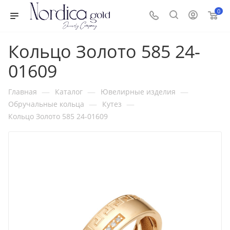
0
Кольцо Золото 585 24-
01609
—
—
—
Главная
Каталог
Ювелирные изделия
—
—
Обручальные кольца
Кутез
Кольцо Золото 585 24-01609