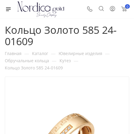
0
Кольцо Золото 585 24-
01609
—
—
—
Главная
Каталог
Ювелирные изделия
—
—
Обручальные кольца
Кутез
Кольцо Золото 585 24-01609