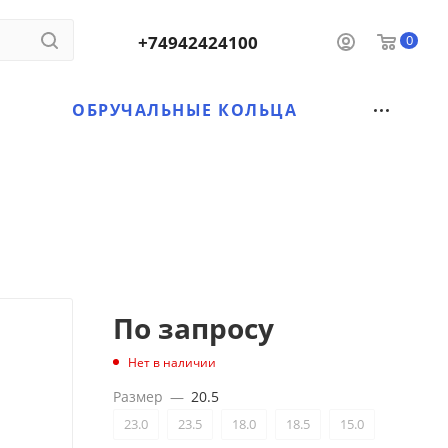
+74942424100
0
ОБРУЧАЛЬНЫЕ КОЛЬЦА
По запросу
Нет в наличии
Размер
—
20.5
23.0
23.5
18.0
18.5
15.0