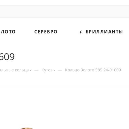
ОЛОТО
СЕРЕБРО
БРИЛЛИАНТЫ
609
—
—
альные кольца
Кутез
Кольцо Золото 585 24-01609