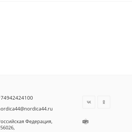
+74942424100
nordica44@nordica44.ru
Российская Федерация,
156026,