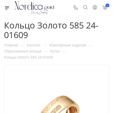
0
Кольцо Золото 585 24-
01609
—
—
—
Главная
Каталог
Ювелирные изделия
—
—
Обручальные кольца
Кутез
Кольцо Золото 585 24-01609