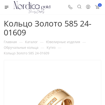
0
Кольцо Золото 585 24-
01609
—
—
—
Главная
Каталог
Ювелирные изделия
—
—
Обручальные кольца
Кутез
Кольцо Золото 585 24-01609