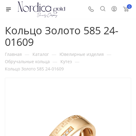
0
Кольцо Золото 585 24-
01609
—
—
—
Главная
Каталог
Ювелирные изделия
—
—
Обручальные кольца
Кутез
Кольцо Золото 585 24-01609