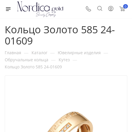
0
Кольцо Золото 585 24-
01609
—
—
—
Главная
Каталог
Ювелирные изделия
—
—
Обручальные кольца
Кутез
Кольцо Золото 585 24-01609