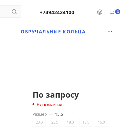
+74942424100
0
ОБРУЧАЛЬНЫЕ КОЛЬЦА
По запросу
Нет в наличии
Размер
—
15.5
23.0
23.5
18.0
18.5
15.0