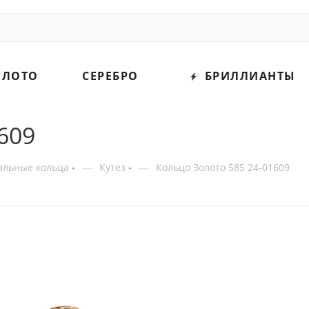
ОЛОТО
СЕРЕБРО
БРИЛЛИАНТЫ
609
—
—
альные кольца
Кутез
Кольцо Золото 585 24-01609