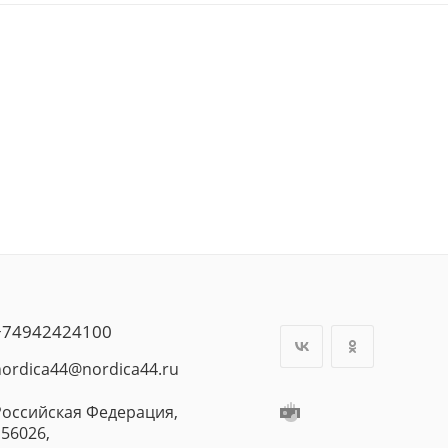
+74942424100
nordica44@nordica44.ru
Российская Федерация,
156026,