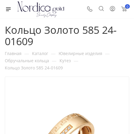
0
Кольцо Золото 585 24-
01609
—
—
—
Главная
Каталог
Ювелирные изделия
—
—
Обручальные кольца
Кутез
Кольцо Золото 585 24-01609