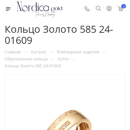
0
Кольцо Золото 585 24-
01609
—
—
—
Главная
Каталог
Ювелирные изделия
—
—
Обручальные кольца
Кутез
Кольцо Золото 585 24-01609