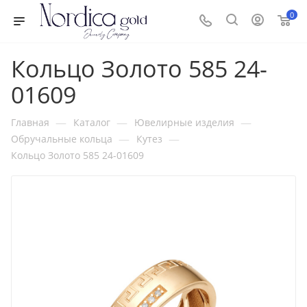
0
Кольцо Золото 585 24-
01609
—
—
—
Главная
Каталог
Ювелирные изделия
—
—
Обручальные кольца
Кутез
Кольцо Золото 585 24-01609