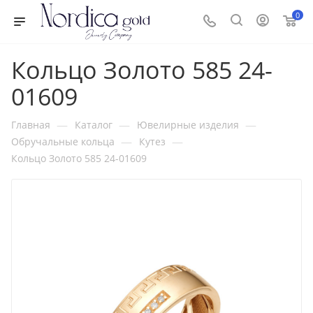
0
Кольцо Золото 585 24-
01609
—
—
—
Главная
Каталог
Ювелирные изделия
—
—
Обручальные кольца
Кутез
Кольцо Золото 585 24-01609