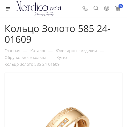
0
Кольцо Золото 585 24-
01609
—
—
—
Главная
Каталог
Ювелирные изделия
—
—
Обручальные кольца
Кутез
Кольцо Золото 585 24-01609