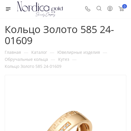
0
Кольцо Золото 585 24-
01609
—
—
—
Главная
Каталог
Ювелирные изделия
—
—
Обручальные кольца
Кутез
Кольцо Золото 585 24-01609