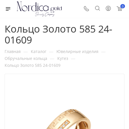
0
Кольцо Золото 585 24-
01609
—
—
—
Главная
Каталог
Ювелирные изделия
—
—
Обручальные кольца
Кутез
Кольцо Золото 585 24-01609