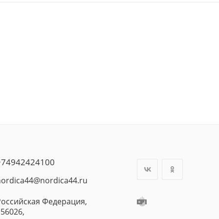
+74942424100
nordica44@nordica44.ru
Российская Федерация,
156026,