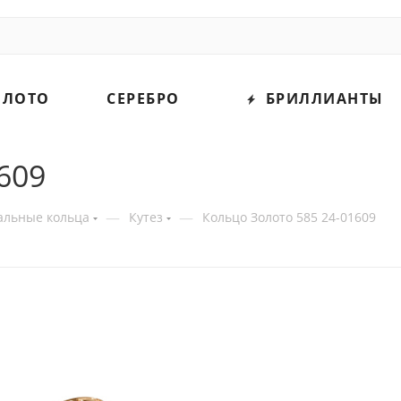
ОЛОТО
СЕРЕБРО
БРИЛЛИАНТЫ
609
—
—
альные кольца
Кутез
Кольцо Золото 585 24-01609