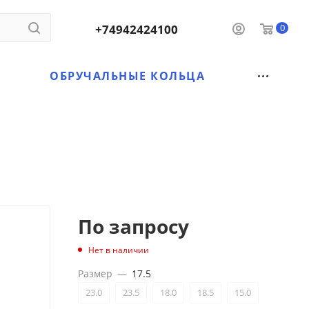
+74942424100
0
ОБРУЧАЛЬНЫЕ КОЛЬЦА
По запросу
Нет в наличии
Размер
—
17.5
23.0
23.5
18.0
18.5
15.0