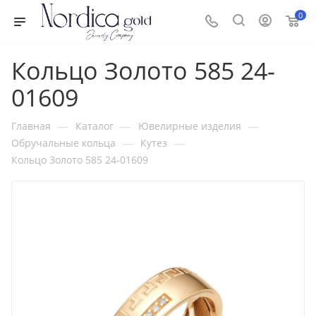
0
Кольцо Золото 585 24-
01609
—
—
—
Главная
Каталог
Ювелирные изделия
—
—
Обручальные кольца
Кутез
Кольцо Золото 585 24-01609