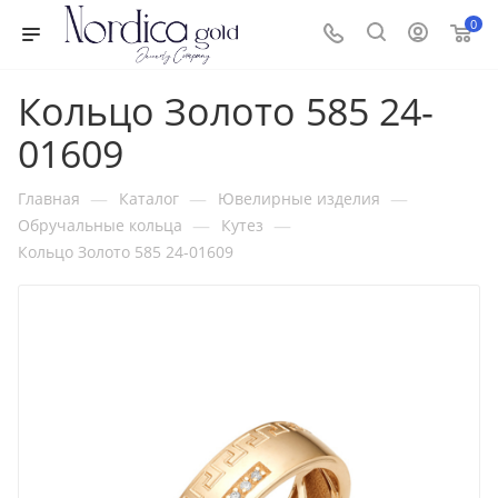
0
Кольцо Золото 585 24-
01609
—
—
—
Главная
Каталог
Ювелирные изделия
—
—
Обручальные кольца
Кутез
Кольцо Золото 585 24-01609