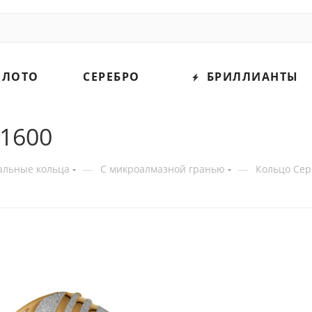
ОЛОТО
СЕРЕБРО
БРИЛЛИАНТЫ
81600
—
—
альные кольца
С микроалмазной гранью
Кольцо Сер