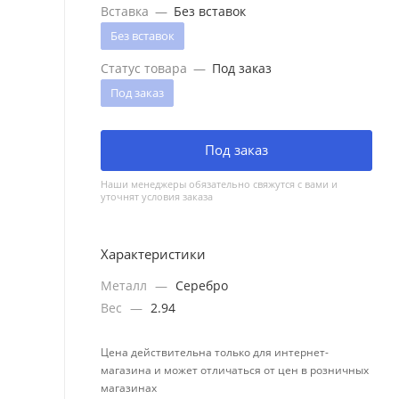
Вставка
—
Без вставок
Без вставок
Статус товара
—
Под заказ
Под заказ
Под заказ
Наши менеджеры обязательно свяжутся с вами и
уточнят условия заказа
Характеристики
Металл
—
Серебро
Вес
—
2.94
Цена действительна только для интернет-
магазина и может отличаться от цен в розничных
магазинах