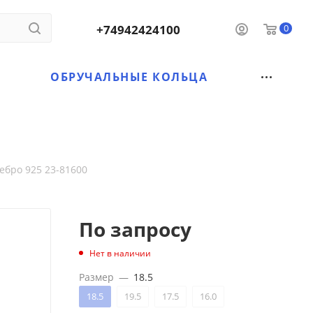
+74942424100
0
ОБРУЧАЛЬНЫЕ КОЛЬЦА
ебро 925 23-81600
По запросу
Нет в наличии
Размер
—
18.5
18.5
19.5
17.5
16.0