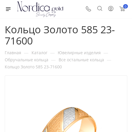
0
Кольцо Золото 585 23-
71600
—
—
—
Главная
Каталог
Ювелирные изделия
—
—
Обручальные кольца
Все остальные кольца
Кольцо Золото 585 23-71600