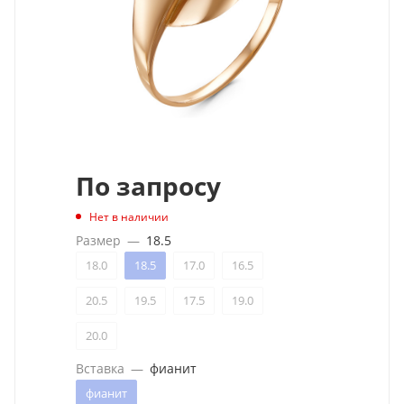
По запросу
Нет в наличии
Размер
—
18.5
18.0
18.5
17.0
16.5
20.5
19.5
17.5
19.0
20.0
Вставка
—
фианит
фианит