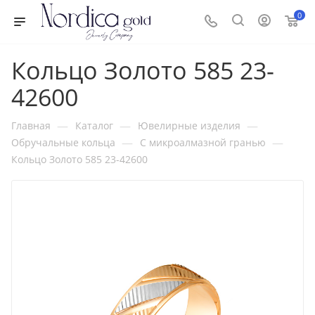
0
Кольцо Золото 585 23-
42600
—
—
—
Главная
Каталог
Ювелирные изделия
—
—
Обручальные кольца
С микроалмазной гранью
Кольцо Золото 585 23-42600