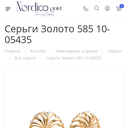
0
Серьги Золото 585 10-
05435
—
—
—
Главная
Каталог
Ювелирные изделия
Серьги
—
—
Все серьги
Серьги Золото 585 10-05435