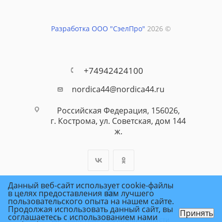
Разработка ООО "СэелПро"
2026 ©
+74942424100
nordica44@nordica44.ru
Российская Федерация, 156026,
г. Кострома, ул. Советская, дом 144
ж.
Данный веб-сайт использует cookie-файлы
в целях предоставления вам лучшего
пользовательского опыта на нашем сайте.
Продолжая использовать данный сайт, вы
Принять
соглашаетесь с использованием нами
ПОЛИТИКА КОНФИДЕНЦИАЛЬНОСТИ