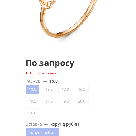
По запросу
Нет в наличии
Размер
—
18.0
18.0
18.5
17.0
16.5
19.5
17.5
19.0
20.0
16.0
Вставка
—
корунд рубин
корунд рубин