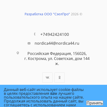
Разработка ООО "СэелПро"
2026 ©
+74942424100
nordica44@nordica44.ru
Российская Федерация, 156026,
г. Кострома, ул. Советская, дом 144
ж.
Данный веб-сайт использует cookie-файлы
в целях предоставления вам лучшего
пользовательского опыта на нашем сайте.
Продолжая использовать данный сайт, вы
Принять
соглашаетесь с использованием нами
ПОЛИТИКА КОНФИДЕНЦИАЛЬНОСТИ