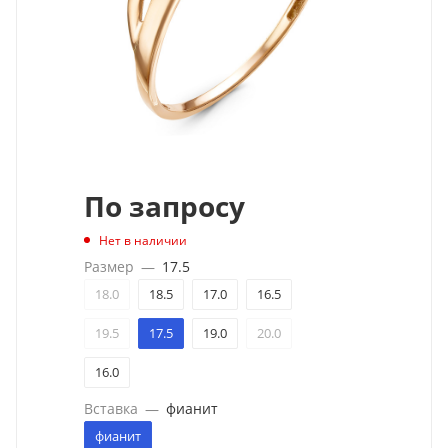
По запросу
Нет в наличии
Размер
—
17.5
18.0
18.5
17.0
16.5
19.5
17.5
19.0
20.0
16.0
Вставка
—
фианит
фианит