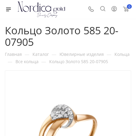
0
Кольцо Золото 585 20-
07905
—
—
—
Главная
Каталог
Ювелирные изделия
Кольца
—
—
Все кольца
Кольцо Золото 585 20-07905