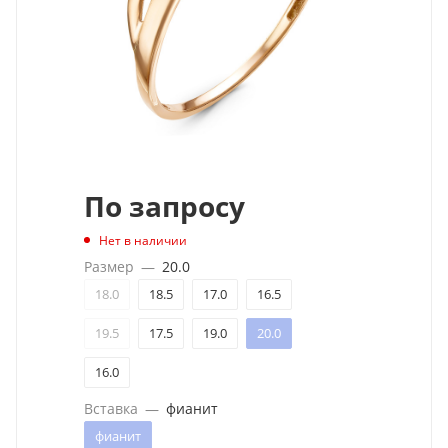
По запросу
Нет в наличии
Размер
—
20.0
18.0
18.5
17.0
16.5
19.5
17.5
19.0
20.0
16.0
Вставка
—
фианит
фианит