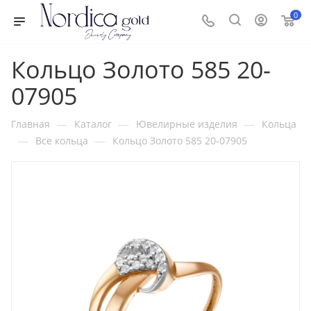
0
Кольцо Золото 585 20-
07905
—
—
—
Главная
Каталог
Ювелирные изделия
Кольца
—
—
Все кольца
Кольцо Золото 585 20-07905