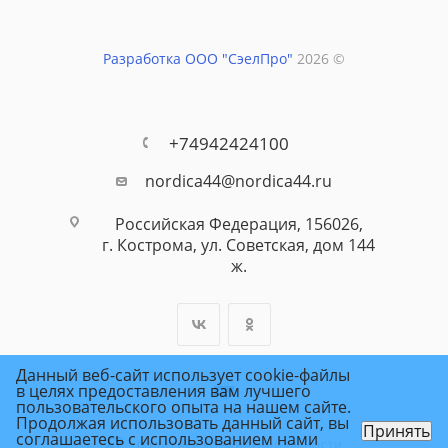
Разработка ООО "СэелПро"
2026 ©
+74942424100
nordica44@nordica44.ru
Российская Федерация, 156026,
г. Кострома, ул. Советская, дом 144
ж.
Данный веб-сайт использует cookie-файлы
в целях предоставления вам лучшего
пользовательского опыта на нашем сайте.
Продолжая использовать данный сайт, вы
Принять
соглашаетесь с использованием нами
ПОЛИТИКА КОНФИДЕНЦИАЛЬНОСТИ