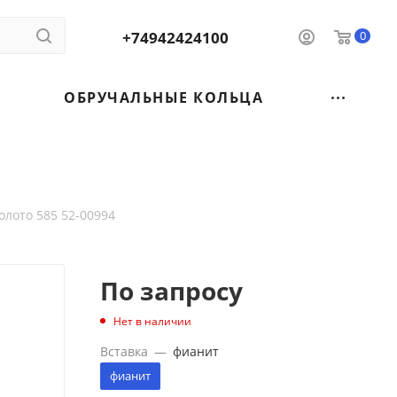
+74942424100
0
ОБРУЧАЛЬНЫЕ КОЛЬЦА
олото 585 52-00994
По запросу
Нет в наличии
Вставка
—
фианит
фианит