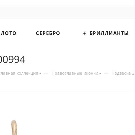
ОЛОТО
СЕРЕБРО
БРИЛЛИАНТЫ
00994
—
—
лавная коллекция
Православные иконки
Подвеска З