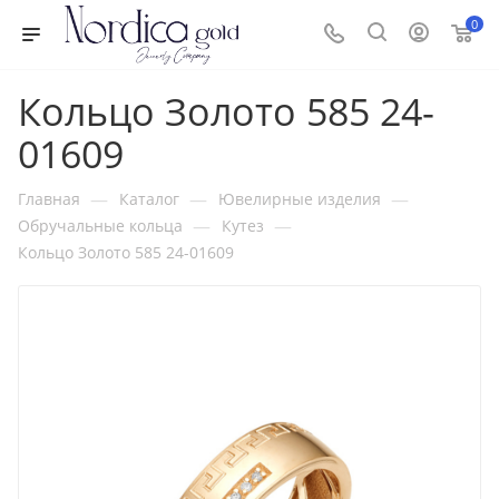
0
Кольцо Золото 585 24-
01609
—
—
—
Главная
Каталог
Ювелирные изделия
—
—
Обручальные кольца
Кутез
Кольцо Золото 585 24-01609