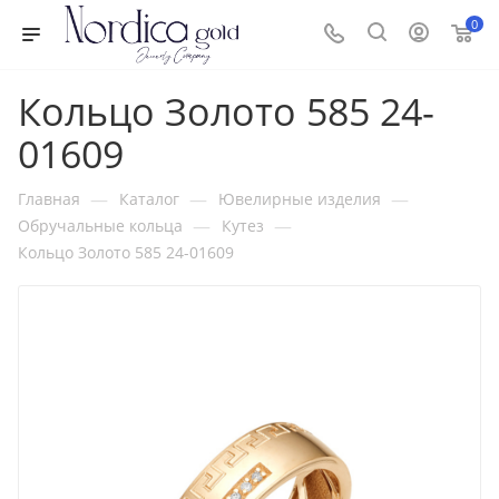
0
Кольцо Золото 585 24-
01609
—
—
—
Главная
Каталог
Ювелирные изделия
—
—
Обручальные кольца
Кутез
Кольцо Золото 585 24-01609