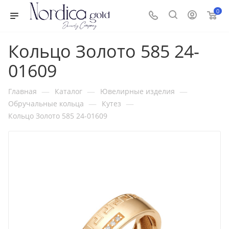
0
Кольцо Золото 585 24-
01609
—
—
—
Главная
Каталог
Ювелирные изделия
—
—
Обручальные кольца
Кутез
Кольцо Золото 585 24-01609