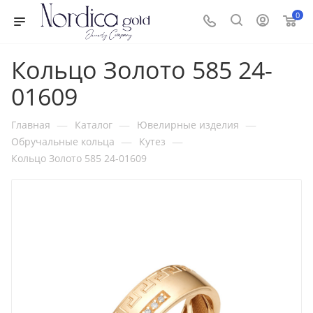
0
Кольцо Золото 585 24-
01609
—
—
—
Главная
Каталог
Ювелирные изделия
—
—
Обручальные кольца
Кутез
Кольцо Золото 585 24-01609