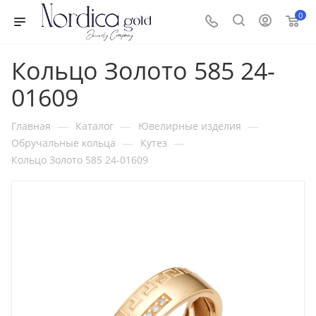
0
Кольцо Золото 585 24-
01609
—
—
—
Главная
Каталог
Ювелирные изделия
—
—
Обручальные кольца
Кутез
Кольцо Золото 585 24-01609