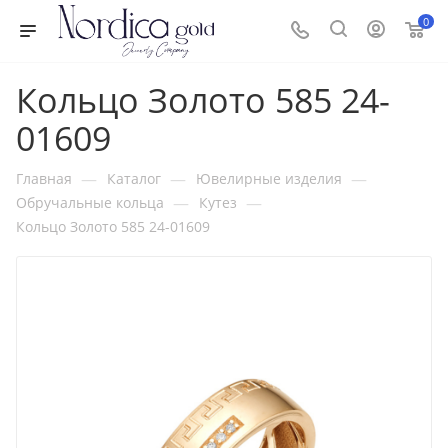
0
Кольцо Золото 585 24-
01609
—
—
—
Главная
Каталог
Ювелирные изделия
—
—
Обручальные кольца
Кутез
Кольцо Золото 585 24-01609