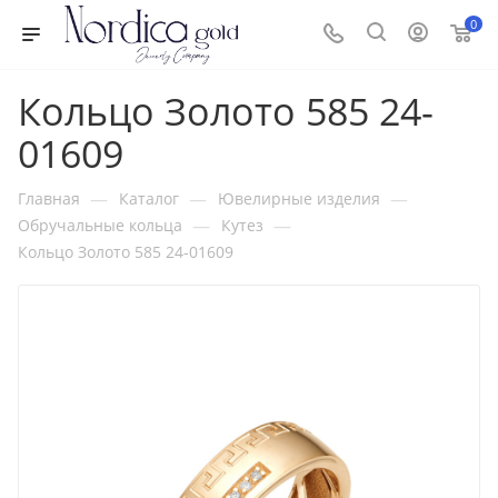
0
Кольцо Золото 585 24-
01609
—
—
—
Главная
Каталог
Ювелирные изделия
—
—
Обручальные кольца
Кутез
Кольцо Золото 585 24-01609